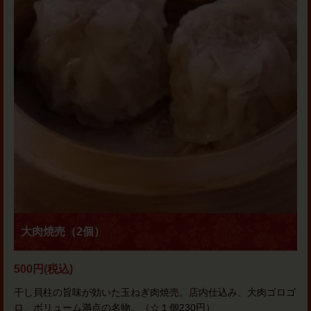
大肉焼売（2個）
500円
(税込)
干し貝柱の旨味が効いた玉ねぎ肉焼売。店内仕込み、大肉ゴロゴ
ロ、ボリューム満点の名物。（☆１個230円）