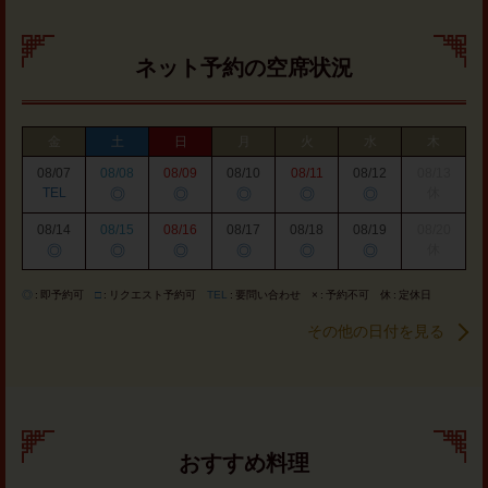
ネット予約の空席状況
金
土
日
月
火
水
木
08/07
08/08
08/09
08/10
08/11
08/12
08/13
TEL
◎
◎
◎
◎
◎
休
08/14
08/15
08/16
08/17
08/18
08/19
08/20
◎
◎
◎
◎
◎
◎
休
◎
即予約可
□
リクエスト予約可
TEL
要問い合わせ
×
予約不可
休
定休日
その他の日付を見る
おすすめ料理