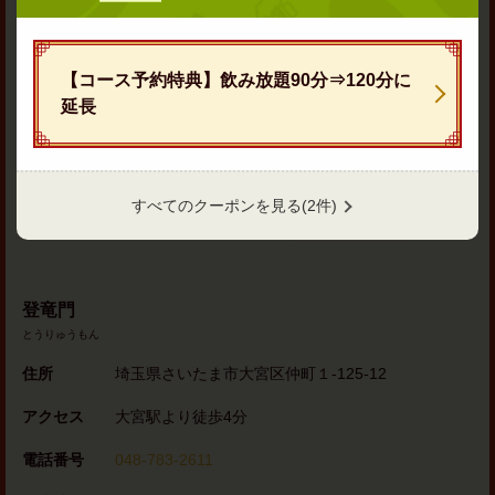
埼玉県さいたま市大宮区仲町１-125-12
https://toryumon-omiya.owst.jp/
【コース予約特典】飲み放題90分⇒120分に
お店情報をコピー
延長
すべてのクーポンを見る
(2件)
地図アプリで見る
閉じる
登竜門
とうりゅうもん
住所
埼玉県さいたま市大宮区仲町１-125-12
アクセス
大宮駅より徒歩4分
電話番号
048-783-2611