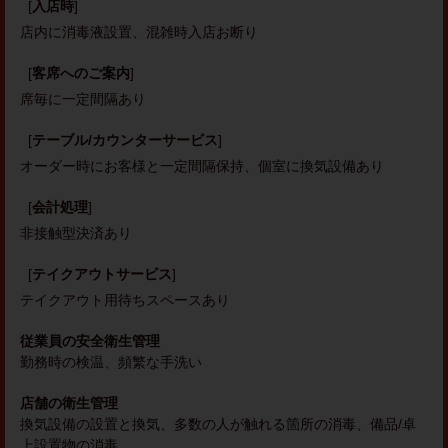
[
入店時
]
店内に消毒液設置
混雑時入店お断り
[
客席へのご案内
]
席毎に一定間隔あり
[
テーブル/カウンターサービス
]
オーダー時にお客様と一定間隔保持
個室に換気設備あり
[
会計処理
]
非接触型決済あり
[
テイクアウトサービス
]
テイクアウト用待ちスペースあり
従業員の安全衛生管理
勤務時の検温
頻繁な手洗い
店舗の衛生管理
換気設備の設置と換気
多数の人が触れる箇所の消毒
備品/卓
上設置物の消毒