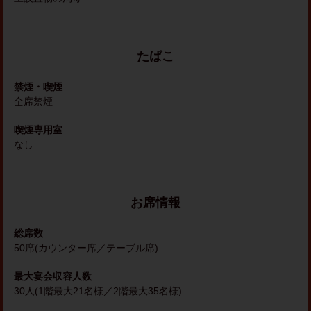
たばこ
禁煙・喫煙
全席禁煙
喫煙専用室
なし
お席情報
総席数
50席(カウンター席／テーブル席)
最大宴会収容人数
30人(1階最大21名様／2階最大35名様)